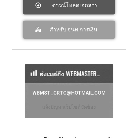
ดาวน์โหลดเอกสาร
สำหรับ จนท.การเงิน
WBMST_CRTC@HOTMAIL.COM
แจ้งปัญหาเว็ปไซต์ขัดข้อง