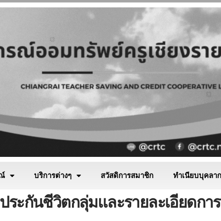
ณ์
บริการต่างๆ
สวัสดิการสมาชิก
ทำเนียบบุคลา
ระกันชีวิตกลุ่ม
และรายละเอียดการป