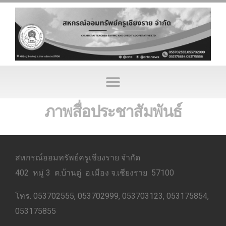
ภาพสื่อประชาสัมพันธ์
สหกรณ์ออมทรัพย์ครูเชียงราย จำกัด
402 หมู่ 3 ต.บ้านดู่ อ.เมือง จ.เชียงราย 57100
โทร. 053702555, 053702999, 053703123, 053175854,
053175855